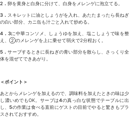
2．
卵を黄身と白身に分けて、白身をメレンゲに泡立てる。
3．
スキレットに油としょうがを入れ、あたたまったら長ね
の白い部分、カニ缶も汁ごと入れて炒める。
4．3
に中華コンソメ、しょうゆを加え、塩こしょうで味を
え、②のメレンゲを上に乗せて弱火で2分程おく。
5．
サーブするときに長ねぎの青い部分を散らし、さっくり
体を混ぜてできあがり。
＜ポイント＞
あとからメレンゲを加えるので、調味料を加えたときの味は少
し濃いめでもOK。サーブは
4
の真っ白な状態でテーブルに
し、
5
の作業は食べる直前にゲストの目前でやると驚きもプ
スされておすすめ。