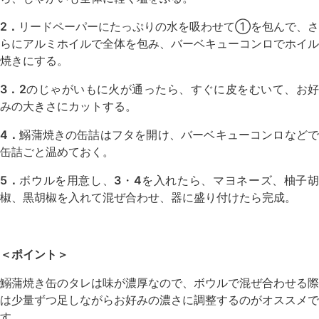
2．
リードペーパーにたっぷりの水を吸わせて①を包んで、さ
らにアルミホイルで全体を包み、バーベキューコンロでホイル
焼きにする。
3．2
のじゃがいもに火が通ったら、すぐに皮をむいて、お
みの大きさにカットする。
4．
鰯蒲焼きの缶詰はフタを開け、バーベキューコンロなど
缶詰ごと温めておく。
5．
ボウルを用意し、
3
・
4
を入れたら、マヨネーズ、柚子
椒、黒胡椒を入れて混ぜ合わせ、器に盛り付けたら完成。
＜ポイント＞
鰯蒲焼き缶のタレは味が濃厚なので、ボウルで混ぜ合わせる際
は少量ずつ足しながらお好みの濃さに調整するのがオススメで
す。