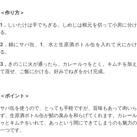
＜作り方＞
1．
しいたけは手でちぎる。しめじは根元を切って小房に分
る。
2．
鍋にサバ缶、
1
、水と生原酒ボトル缶を入れて火にか
る。
3．
きのこに火が通ったら、カレールゥをとく。キムチを加
て混ぜ、ご飯にかける。好みでねぎをかけ完成。
＜ポイント＞
サバ缶を使うので、とっても手軽ですが、旨味もあって肉いら
ず。生原酒ボトル缶が鯖の臭みを和らげてくれます。カレール
ゥとキムチをいれて、あっという間にできてしまうのも魅力の
一つです。