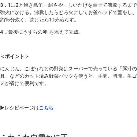
3．1
に
2
と焼き鳥缶、絹さや、しいたけを乗せて沸騰するま
強火にかける。沸騰したらとろ火にしてお釜ヘッドで蓋をし、
約15分炊く。炊けたら10分蒸らす。
4．
最後にうずらの卵 を添えて完成。
＜ポイント＞
にんじん、こぼうなどの野菜はスーパーで売っている「豚汁の
具」などのカット済み野菜パックを使うと、手間、時間、生ゴ
ミが省けて便利です。
▶︎レシピページは
こちら