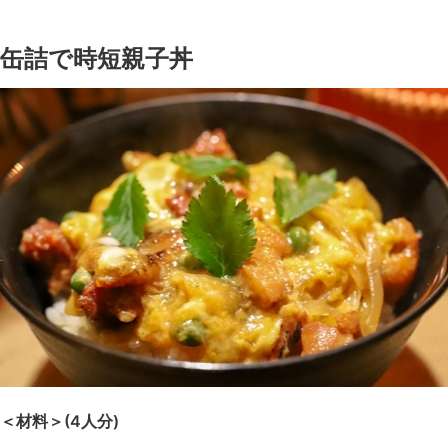
缶詰で時短親子丼
＜材料＞(4人分)