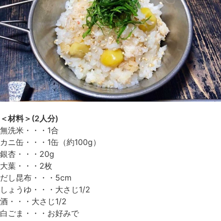
＜材料＞(2人分)
無洗米・・・1合
カニ缶・・・1缶（約100g）
銀杏・・・20g
大葉・・・2枚
だし昆布・・・5cm
しょうゆ・・・大さじ1/2
酒・・・大さじ1/2
白ごま・・・お好みで