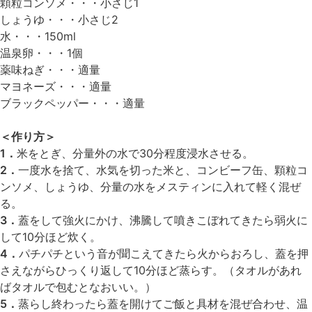
顆粒コンソメ・・・小さじ1
しょうゆ・・・小さじ2
水・・・150ml
温泉卵・・・1個
薬味ねぎ・・・適量
マヨネーズ・・・適量
ブラックペッパー・・・適量
＜作り方＞
1．
米をとぎ、分量外の水で30分程度浸水させる。
2．
一度水を捨て、水気を切った米と、コンビーフ缶、顆粒コ
ンソメ、しょうゆ、分量の水をメスティンに入れて軽く混ぜ
る。
3．
蓋をして強火にかけ、沸騰して噴きこぼれてきたら弱火に
して10分ほど炊く。
4．
パチパチという音が聞こえてきたら火からおろし、蓋を押
さえながらひっくり返して10分ほど蒸らす。（タオルがあれ
ばタオルで包むとなおいい。）
5．
蒸らし終わったら蓋を開けてご飯と具材を混ぜ合わせ、温