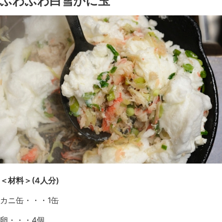
ふわふわ白雪かに玉
＜材料＞(4人分)
カニ缶・・・1缶
卵・・・4個