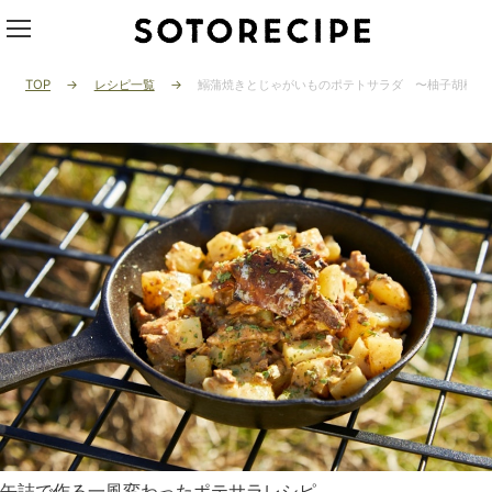
TOP
レシピ一覧
鰯蒲焼きとじゃがいものポテトサラダ 〜柚子胡椒風
缶詰で作る一風変わったポテサラレシピ