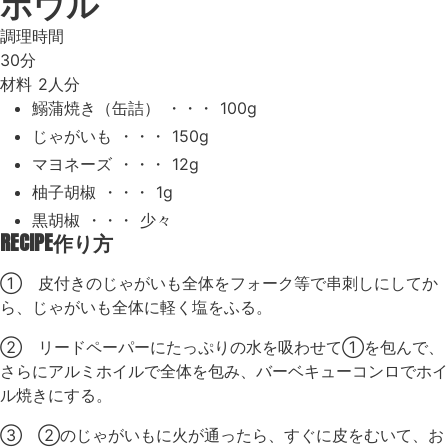
ボウル
調理時間
30分
材料
2人分
鰯蒲焼き（缶詰） ・・・ 100g
じゃがいも ・・・ 150g
マヨネーズ ・・・ 12g
柚子胡椒 ・・・ 1g
黒胡椒 ・・・ 少々
RECIPE
作り方
① 皮付きのじゃがいも全体をフォーク等で串刺しにしてか
ら、じゃがいも全体に軽く塩をふる。
② リードペーパーにたっぷりの水を吸わせて①を包んで、
さらにアルミホイルで全体を包み、バーベキューコンロでホイ
ル焼きにする。
③ ②のじゃがいもに火が通ったら、すぐに皮をむいて、お