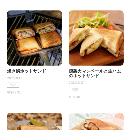
焼き鯖ホットサンド
燻製カマンベールと生ハム
のホットサンド
2023.8.17
2023.8.17
サバ
燻製
甲斐昂成
A-suke