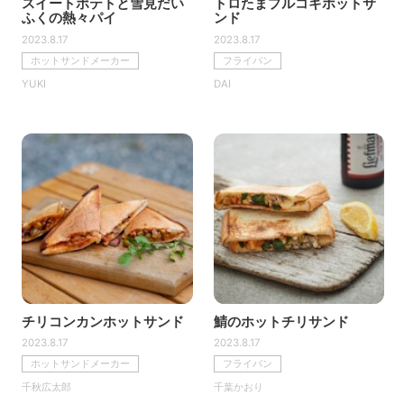
スイートポテトと雪見だい
トロたまプルコギホットサ
ふくの熱々パイ
ンド
2023.8.17
2023.8.17
ホットサンドメーカー
フライパン
YUKI
DAI
チリコンカンホットサンド
鯖のホットチリサンド
2023.8.17
2023.8.17
ホットサンドメーカー
フライパン
千秋広太郎
千葉かおり