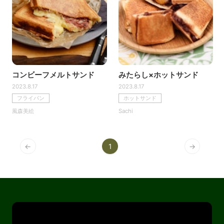
コンビーフメルトサンド
みたらし×ホットサンド
2023.8.17
2023.8.17
フライパン
ホットサンド
風森美絵
Sachi
←
1
→