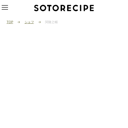
TOP
シェフ
関隆之輔