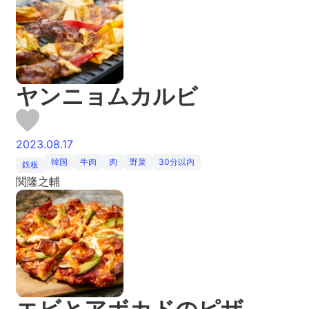
ヤンニョムカルビ
2023.08.17
韓国
牛肉
肉
野菜
30分以内
鉄板
関隆之輔