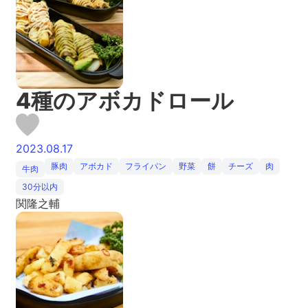
4種のアボカドロール
2023.08.17
豚肉
アボカド
フライパン
野菜
餅
チーズ
肉
牛肉
30分以内
関隆之輔