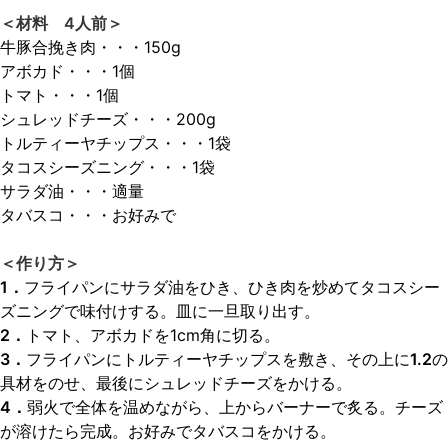
＜材料 4人前＞
牛豚合挽き肉・・・150g
アボカド・・・1個
トマト・・・1個
シュレッドチーズ・・・200g
トルティーヤチップス・・・1袋
タコスシーズニング・・・1袋
サラダ油・・・適量
タバスコ・・・お好みで
＜作り方＞
1．
フライパンにサラダ油をひき、ひき肉を炒めてタコスシー
ズニングで味付けする。皿に一旦取り出す。
2．
トマト、アボカドを1cm角に切る。
3．
フライパンにトルティーヤチップスを敷き、その上に
1.2
の
具材をのせ、最後にシュレッドチーズをかける。
4．
弱火で全体を温めながら、上からバーナーで炙る。チーズ
が溶けたら完成。お好みでタバスコをかける。