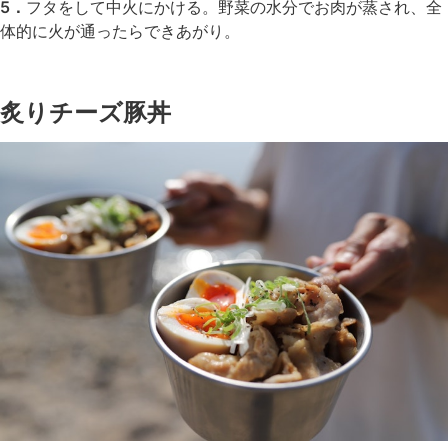
5．
フタをして中火にかける。野菜の水分でお肉が蒸され、全
体的に火が通ったらできあがり。
炙りチーズ豚丼