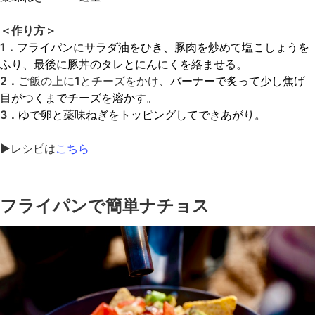
＜作り方＞
1．
フライパンにサラダ油をひき、豚肉を炒めて塩こしょうを
ふり、最後に豚丼のタレとにんにくを絡ませる。
2．
ご飯の上に
1
とチーズをかけ、
バーナーで炙って少し焦げ
目がつくまでチーズを溶かす。
3．
ゆで卵と薬味ねぎをトッピングしてできあがり。
▶レシピは
こちら
フライパンで簡単ナチョス