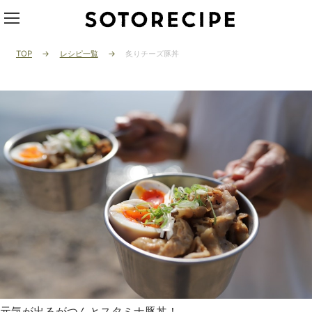
TOP
レシピ一覧
炙りチーズ豚丼
元気が出るがつんとスタミナ豚丼！