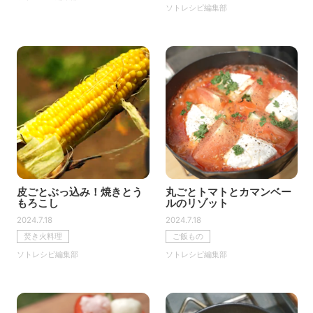
ソトレシピ編集部
皮ごとぶっ込み！焼きとう
丸ごとトマトとカマンベー
もろこし
ルのリゾット
2024.7.18
2024.7.18
焚き火料理
ご飯もの
ソトレシピ編集部
ソトレシピ編集部