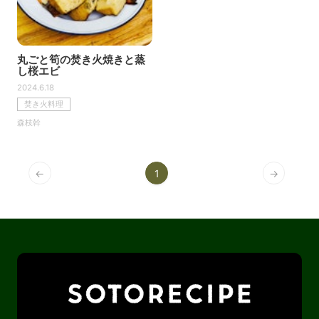
丸ごと筍の焚き火焼きと蒸
し桜エビ
2024.6.18
焚き火料理
森枝幹
←
1
→