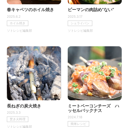
春キャベツのホイル焼き
ピーマンの肉詰め”ない”
2025.6.2
2025.3.17
ホイル焼き
シェライパン
ソトレシピ編集部
ソトレシピ編集部
長ねぎの炭火焼き
ミートベーコンチーズ ハ
ッセルバックナス
2025.3.3
2024.7.18
焚き火料理
簡単レシピ
ソトレシピ編集部