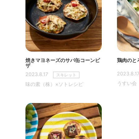
焼きマヨネーズのサバ缶コーンピ
鶏肉のと
ザ
2023.8.1
2023.8.17
スキレット
うすい会
味の素（株）×ソトレシピ