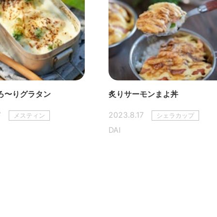
ろ〜りグラタン
炙りサーモンまよ丼
7
2023.8.17
メスティン
シェラカップ
DAI