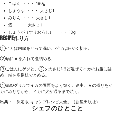
ごはん ・・・ 180g
しょうゆ ・・・ 大さじ1
みりん ・・・ 大さじ1
酒 ・・・ 大さじ1
しょうが（すりおろし） ・・・ 10g
RECIPE
作り方
①イカは内臓をとって洗い、ゲソは細かく切る。
②鍋に★を入れて煮詰める。
③ごはんにゲソと、②を大さじ1ほど混ぜてイカのお腹に詰
め、端を爪楊枝でとめる。
④BBQグリルでイカの両面をよく焼く。途中、★の残りをイ
カにぬりながら、イカに火が通るまで焼く。
出典：「決定版 キャンプレシピ大全」（新星出版社）
シェフのひとこと