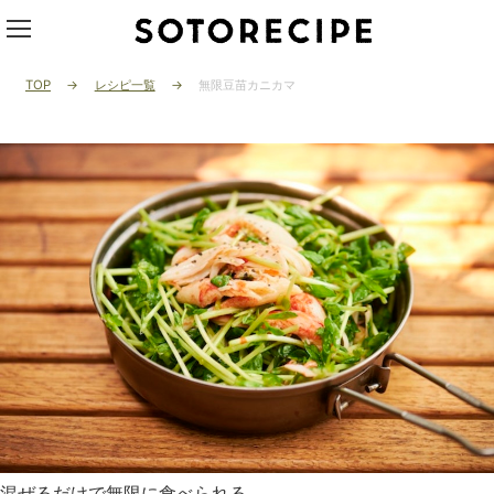
TOP
レシピ一覧
無限豆苗カニカマ
混ぜるだけで無限に食べられる