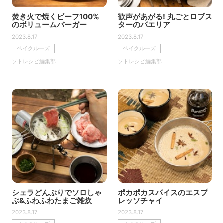
焚き火で焼くビーフ100%
歓声があがる! 丸ごとロブス
のボリュームバーガー
ターのパエリア
2023.8.17
2023.8.17
ベイクルーズ
ベイクルーズ
ソトレシピ編集部
ソトレシピ編集部
シェラどんぶりでソロしゃ
ポカポカスパイスのエスプ
ぶ&ふわふわたまご雑炊
レッソチャイ
2023.8.17
2023.8.17