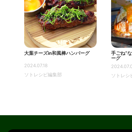
大葉チーズin和風棒ハンバーグ
手ごね“
ーグ
2024.07.18
2024.07.
ソトレシピ編集部
ソトレシ