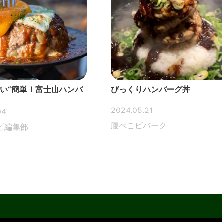
ない“簡単！富士山ハンバ
びっくりハンバーグ丼
2024.05.21
04
腹ぺこビバーク
ピ編集部