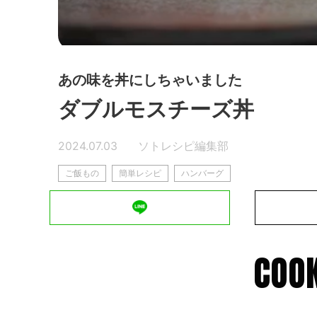
あの味を丼にしちゃいました
ダブルモスチーズ丼
2024.07.03
ソトレシピ編集部
ご飯もの
簡単レシピ
ハンバーグ
COOK