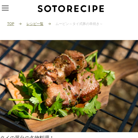
TOP
レシピ一覧
ムーピン～タイ式豚の串焼き～
タイの屋台の名物料理！