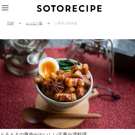
TOP
レシピ一覧
八角香る魯肉飯
とろとろの豚肉がおいしい定番台湾料理