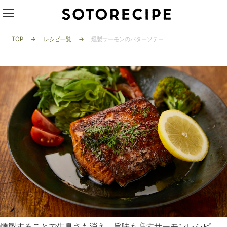
TOP
レシピ一覧
燻製サーモンのバターソテー
燻製することで生臭さも消え、旨味も増すサーモンレシピ