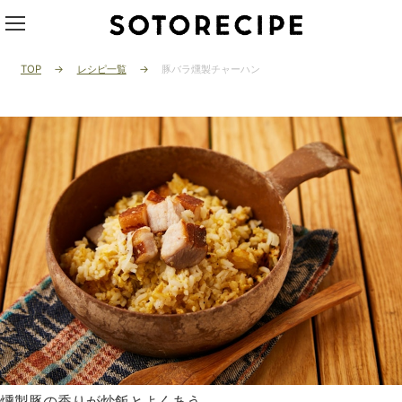
TOP
レシピ一覧
豚バラ燻製チャーハン
燻製豚の香りが炒飯とよくあう