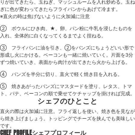
りが出てきたら、玉ねぎ、マッシュルームを入れ炒める。玉ね
ぎに色が変わってきたらフライパンからあげて冷ます。
※直火の時は焦げないように火加減に注意
② ボウルにひき肉、★、卵、パン粉に牛乳を浸したものを
入れ、全体的に白くなってくるまでよく捏ねる。
③ フライパンに油を引き、②をバンズにちょうどいい形で
形成し火にかける。ベーコンも一緒に焼いていく。片面を3分
ずつ焼いていき、表面から肉汁が出てきたら火から上げる。
④ バンズを半分に切り、直火で軽く焼き目を入れる。
⑤ 焼きあがったバンズにマスタードを塗り、レタス、トマ
ト、パテ、ベーコンの順で乗せてケチャップを掛ければ完成。
シェフのひとこと
直火の際は火加減に注意。フライ返しを使い、焼き色を見なが
ら焼き上げましょう。トッピングでチーズを挟んでも美味しい
です。
CHEF PROFILE
シェフプロフィール