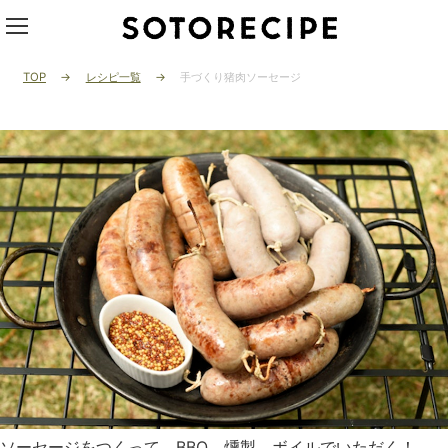
TOP
レシピ一覧
手づくり猪肉ソーセージ
ソーセージをつくって、BBQ、燻製、ボイルでいただく！