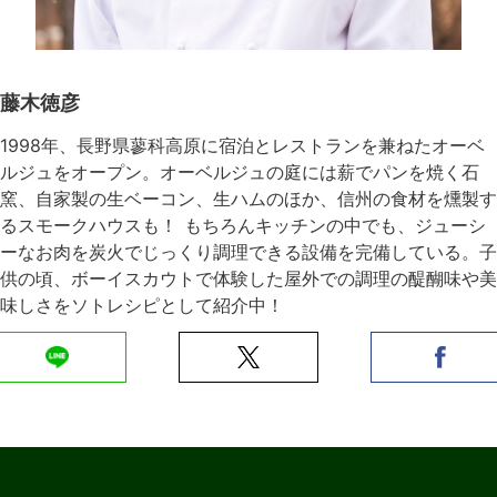
藤木徳彦
1998年、長野県蓼科高原に宿泊とレストランを兼ねたオーベ
ルジュをオープン。オーベルジュの庭には薪でパンを焼く石
窯、自家製の生ベーコン、生ハムのほか、信州の食材を燻製す
るスモークハウスも！ もちろんキッチンの中でも、ジューシ
ーなお肉を炭火でじっくり調理できる設備を完備している。子
供の頃、ボーイスカウトで体験した屋外での調理の醍醐味や美
味しさをソトレシピとして紹介中！