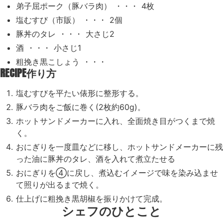
弟子屈ポーク（豚バラ肉） ・・・ 4枚
塩むすび（市販） ・・・ 2個
豚丼のタレ ・・・ 大さじ2
酒 ・・・ 小さじ1
粗挽き黒こしょう ・・・
RECIPE
作り方
塩むすびを平たい俵形に整形する。
豚バラ肉をご飯に巻く(2枚約60g)。
ホットサンドメーカーに入れ、全面焼き目がつくまで焼
く。
おにぎりを一度皿などに移し、ホットサンドメーカーに残
った油に豚丼のタレ、酒を入れて煮立たせる
おにぎりを④に戻し、煮込むイメージで味を染み込ませ
て照りが出るまで焼く。
仕上げに粗挽き黒胡椒を振りかけて完成。
シェフのひとこと