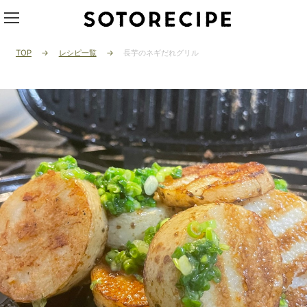
TOP
レシピ一覧
長芋のネギだれグリル