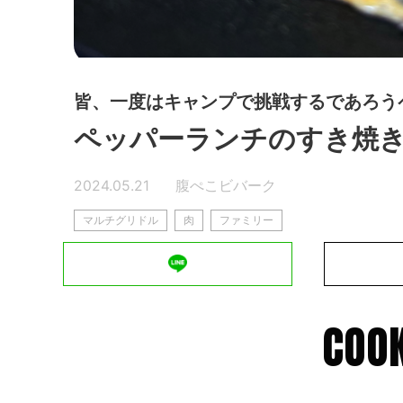
皆、一度はキャンプで挑戦するであろう
ペッパーランチのすき焼
2024.05.21
腹ぺこビバーク
マルチグリドル
肉
ファミリー
COOK