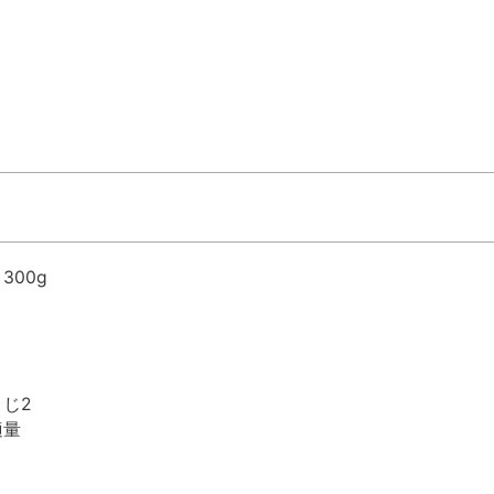
300g
さじ2
適量