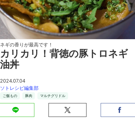
ネギの香りが最高です！
カリカリ！背徳の豚トロネギ
油丼
2024.07.04
ソトレシピ編集部
ご飯もの
豚肉
マルチグリドル