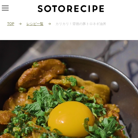
TOP
レシピ一覧
カリカリ！背徳の豚トロネギ油丼