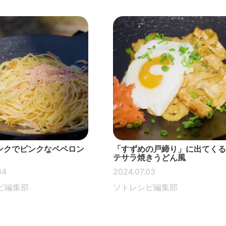
ピンクでピンクなペペロン
「すずめの戸締り」に出てくる
テサラ焼きうどん風
04
2024.07.03
ピ編集部
ソトレシピ編集部