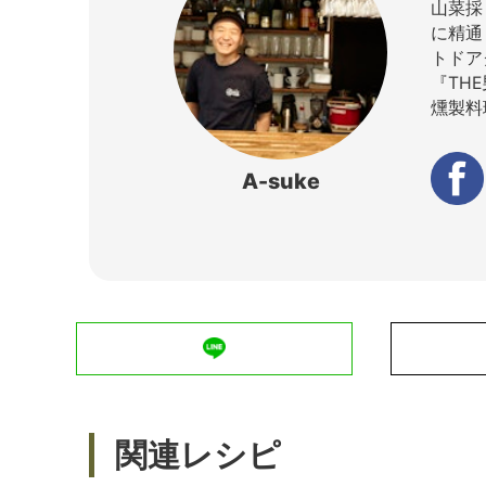
山菜採
に精通
トドア
『TH
燻製料
A-suke
関連レシピ