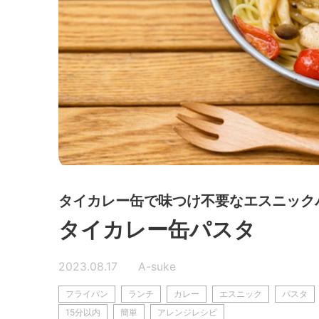
タイカレー缶で味つけ不要なエスニック
タイカレー缶パスタ
2023.08.17
A-suke
フライパン
ランチ
カレー
エスニック
パスタ
15分以内
簡単
アレンジレシピ