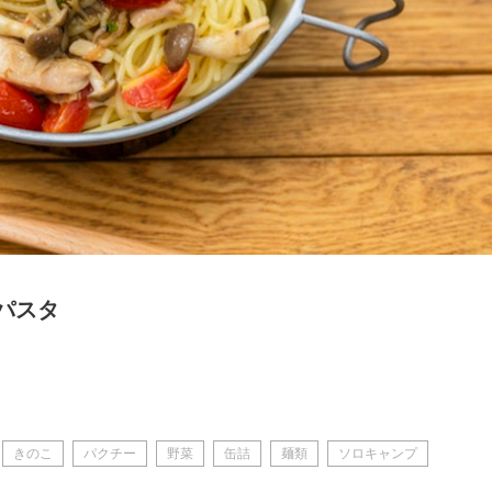
パスタ
きのこ
パクチー
野菜
缶詰
麺類
ソロキャンプ