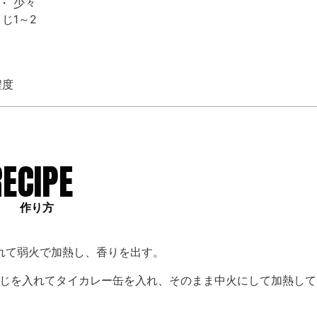
・ 少々
じ1～2
程度
RECIPE
作り方
れて弱火で加熱し、香りを出す。
めじを入れてタイカレー缶を入れ、そのまま中火にして加熱して