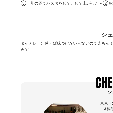
③ 別の鍋でパスタを茹で、茹で上がったら②を
シ
タイカレー缶使えば味つけがいらないので楽ちん！
みで！
CHE
シ
東京・
ー&料