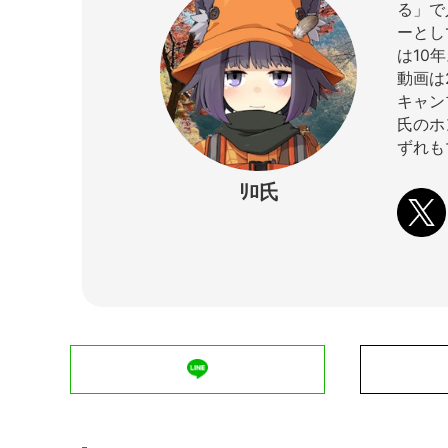
る」で
ーとし
は10
動画は
キャン
氏のホ
ずれも
ﾘﾛ氏