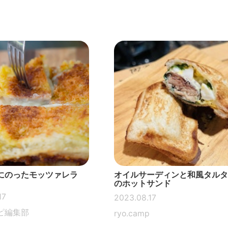
にのったモッツァレラ
オイルサーディンと和風タルタ
のホットサンド
17
2023.08.17
ピ編集部
ryo.camp