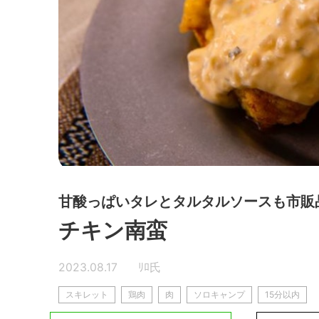
甘酸っぱいタレとタルタルソースも市販
チキン南蛮
2023.08.17
ﾘﾛ氏
スキレット
鶏肉
肉
ソロキャンプ
15分以内