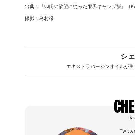
出典：『ﾘﾛ氏の欲望に従った限界キャンプ飯』（KA
撮影：島村緑
シ
エキストラバージンオイルが重
CHE
シ
Twit