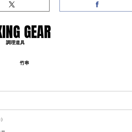
ING GEAR
調理道具
竹串
g）