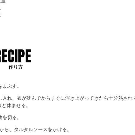
適量
量
量
RECIPE
作り方
をまぶす。
し入れ、衣が沈んでからすぐに浮き上がってきたら十分熱され
ほど休ませる。
油を切る。
から、タルタルソースをかける。