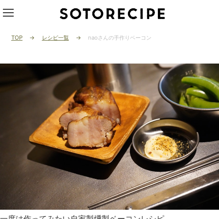
TOP
レシピ一覧
naoさんの手作りベーコン
一度は作ってみたい自家製燻製ベーコンレシピ