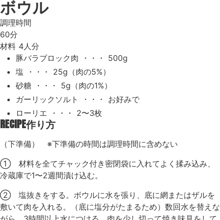
ボウル
調理時間
60分
材料
4人分
豚バラブロック肉 ・・・ 500g
塩 ・・・ 25g（肉の5%）
砂糖 ・・・ 5g（肉の1%）
ガーリックソルト ・・・ お好みで
ローリエ ・・・ 2〜3枚
RECIPE
作り方
（下準備） ※下準備の時間は調理時間に含めない
① 材料を全てチャック付き密閉袋に入れてよく揉み込み、
冷蔵庫で1〜2週間漬け込む。
② 塩抜きをする。ボウルに水を張り、底に網またはザルを
敷いて肉を入れる。（底に塩分がたまるため）数回水を替えな
がら、3時間以上水につける。肉を少し切って焼き味見をして