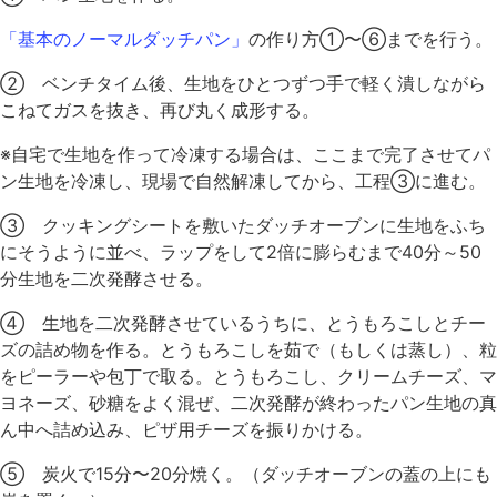
「基本のノーマルダッチパン」
の作り方①〜⑥までを行う。
② ベンチタイム後、生地をひとつずつ手で軽く潰しながら
こねてガスを抜き、再び丸く成形する。
※自宅で生地を作って冷凍する場合は、ここまで完了させてパ
ン生地を冷凍し、現場で自然解凍してから、工程③に進む。
③ クッキングシートを敷いたダッチオーブンに生地をふち
にそうように並べ、ラップをして2倍に膨らむまで40分～50
分生地を二次発酵させる。
④ 生地を二次発酵させているうちに、とうもろこしとチー
ズの詰め物を作る。とうもろこしを茹で（もしくは蒸し）、粒
をピーラーや包丁で取る。とうもろこし、クリームチーズ、マ
ヨネーズ、砂糖をよく混ぜ、二次発酵が終わったパン生地の真
ん中へ詰め込み、ピザ用チーズを振りかける。
⑤ 炭火で15分〜20分焼く。（ダッチオーブンの蓋の上にも