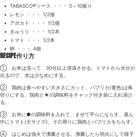
TABASCO®ソース ・・・ 5～10振り
レモン ・・・ 1/2個
アボカド ・・・ 1/2個
きゅうり ・・・ 1/2本
トマト ・・・ 1/2本
卵 ・・・ 4個
RECIPE
作り方
① お米は洗って、30分以上浸漬させる。トマトから水分が
出るので、水は少なめにする。
② 鶏肉は食べやすい大きさにカット、パプリカ(黄色)は角
切りにする。鶏肉と★の調味料をチャック付き袋に入れ漬け
る。
③ お米に●の調味料を入れて、まぜて平らにならす。真ん
中にトマト(大サイズ)、その周りに鶏肉とパプリカをちらす。
④ はじめは強火で沸騰させる。沸騰したら弱火にして様子