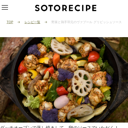
TOP
レシピ一覧
野菜と鶏手羽元のヴァプール グリビッシュソース添
ダッチオーブンで蒸し焼きして、卵のソースでいただく！