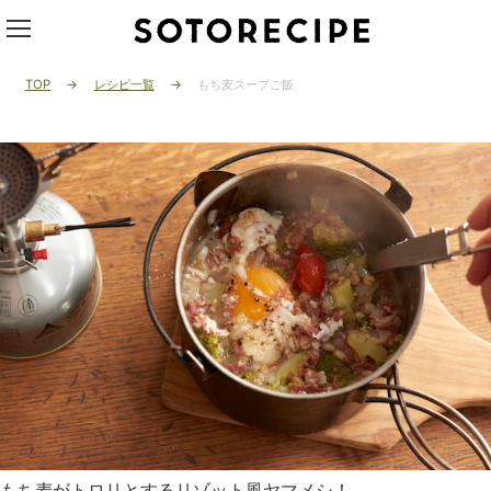
TOP
レシピ一覧
もち麦スープご飯
もち麦がトロリとするリゾット風ヤマメシ！