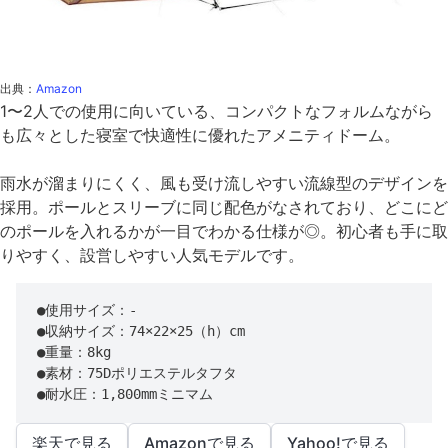
出典：
Amazon
1〜2人での使用に向いている、コンパクトなフォルムながら
も広々とした寝室で快適性に優れたアメニティドーム。
雨水が溜まりにくく、風も受け流しやすい流線型のデザインを
採用。ポールとスリーブに同じ配色がなされており、どこにど
のポールを入れるかが一目でわかる仕様が◎。初心者も手に取
りやすく、設営しやすい人気モデルです。
●使用サイズ：-

●収納サイズ：74×22×25（h）cm

●重量：8kg

●素材：75Dポリエステルタフタ

●耐水圧：1,800mmミニマム
楽天で見る
Amazonで見る
Yahoo!で見る