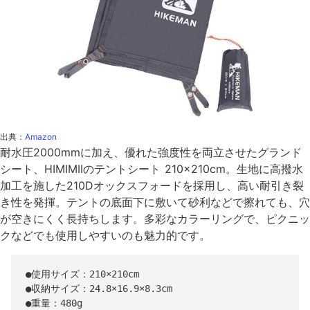
出典：
Amazon
耐水圧2000mmに加え、優れた強度性を両立させたグランド
シート、HIMIMIIのテントシート 210×210cm。生地に高撥水
加工を施した210Dオックスフォードを採用し、高い耐引き裂
き性を発揮。テントの底面下に敷いて砂利などで擦れても、穴
が空きにくく長持ちします。多彩なカラーリングで、ピクニッ
クなどでも使用しやすいのも魅力的です。
●使用サイズ：210×210cm

●収納サイズ：24.8×16.9×8.3cm

●重量：480g
