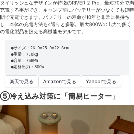
タイリッシュなデザインが特徴のRIVER 2 Pro。最短70分で満
充電する事ができ、キャンプ前にバッテリーが少なくても短時
間で充電できます。バッテリーの寿命が10年と非常に長持ち
し、本体の充電方法も4通りと多彩。最大800Wの出力で多く
の電化製品を扱える高機能モデルです。
●サイズ：26.9×25.9×22.6cm

●重量：7.8kg

●容量：768Wh

●定格出力：800W
楽天で見る
Amazonで見る
Yahoo!で見る
⑤冷え込み対策に「簡易ヒーター」