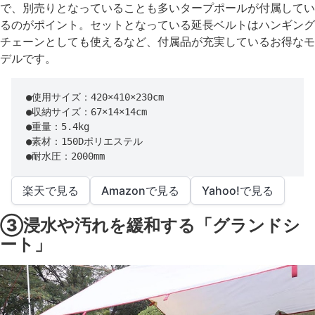
で、別売りとなっていることも多いタープポールが付属してい
るのがポイント。セットとなっている延長ベルトはハンギング
チェーンとしても使えるなど、付属品が充実しているお得なモ
デルです。
●使用サイズ：420×410×230cm

●収納サイズ：67×14×14cm

●重量：5.4kg

●素材：150Dポリエステル

●耐水圧：2000mm
楽天で見る
Amazonで見る
Yahoo!で見る
③浸水や汚れを緩和する「グランドシ
ート」