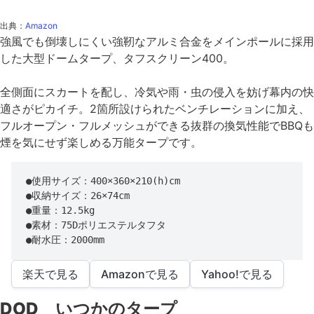
出典：
Amazon
強風でも倒壊しにくい強靭なアルミ合金をメインポールに採用
した大型ドームタープ、タフスクリーン400。
全側面にスカートを配し、冷気や雨・虫の侵入を妨げ幕内の快
適さがピカイチ。2箇所設けられたベンチレーションに加え、
フルオープン・フルメッシュができる抜群の換気性能でBBQも
煙を気にせず楽しめる万能タープです。
●使用サイズ：400×360×210(h)cm

●収納サイズ：26×74cm

●重量：12.5kg

●素材：75Dポリエステルタフタ

●耐水圧：2000mm
楽天で見る
Amazonで見る
Yahoo!で見る
DOD いつかのタープ