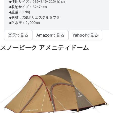
●使用サイズ：560×340×215(h)cm

●収納サイズ：32×74cm

●重量：17kg

●素材：75Dポリエステルタフタ

●耐水圧：2,000mm
楽天で見る
Amazonで見る
Yahoo!で見る
スノーピーク アメニティドーム