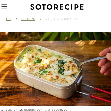
TOP
レシピ一覧
ツナとほうれん草のグラタン
メスティン自動調理であっさりグラタン