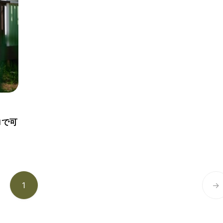
ロで可
1
→