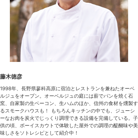
藤木徳彦
1998年、長野県蓼科高原に宿泊とレストランを兼ねたオーベ
ルジュをオープン。オーベルジュの庭には薪でパンを焼く石
窯、自家製の生ベーコン、生ハムのほか、信州の食材を燻製す
るスモークハウスも！ もちろんキッチンの中でも、ジューシ
ーなお肉を炭火でじっくり調理できる設備を完備している。子
供の頃、ボーイスカウトで体験した屋外での調理の醍醐味や美
味しさをソトレシピとして紹介中！