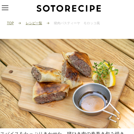
TOP
レシピ一覧
猪肉パスティーヤ モロッコ風
スパイスをたっぷりきかせた、猪ひき肉の春巻き包み焼き