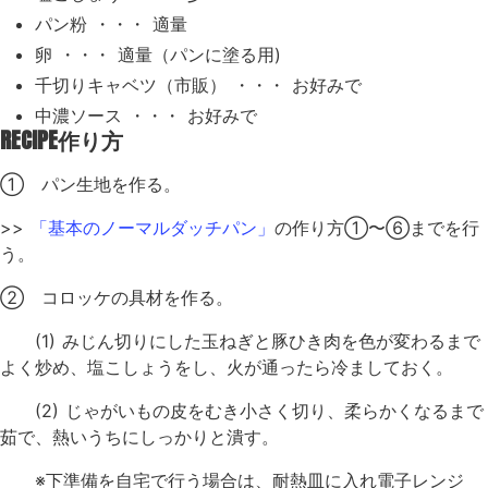
パン粉 ・・・ 適量
卵 ・・・ 適量（パンに塗る用)
千切りキャベツ（市販） ・・・ お好みで
中濃ソース ・・・ お好みで
RECIPE
作り方
① パン生地を作る。
>>
「基本のノーマルダッチパン」
の作り方①〜⑥までを行
う。
② コロッケの具材を作る。
(1) みじん切りにした玉ねぎと豚ひき肉を色が変わるまで
よく炒め、塩こしょうをし、火が通ったら冷ましておく。
(2) じゃがいもの皮をむき小さく切り、柔らかくなるまで
茹で、熱いうちにしっかりと潰す。
※下準備を自宅で行う場合は、耐熱皿に入れ電子レンジ