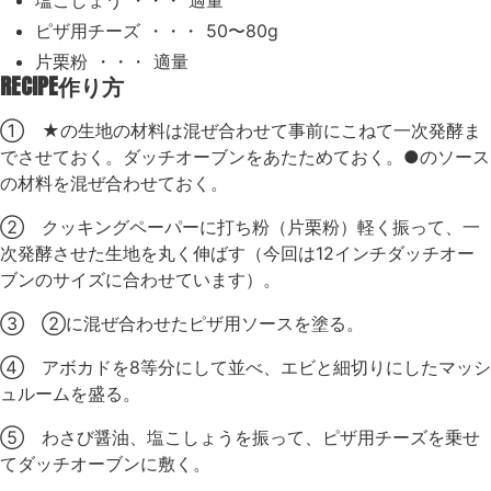
ピザ用チーズ ・・・ 50〜80g
片栗粉 ・・・ 適量
RECIPE
作り方
① ★の生地の材料は混ぜ合わせて事前にこねて一次発酵ま
でさせておく。ダッチオーブンをあたためておく。●のソース
の材料を混ぜ合わせておく。
② クッキングペーパーに打ち粉（片栗粉）軽く振って、一
次発酵させた生地を丸く伸ばす（今回は12インチダッチオー
ブンのサイズに合わせています）。
③ ②に混ぜ合わせたピザ用ソースを塗る。
④ アボカドを8等分にして並べ、エビと細切りにしたマッシ
ュルームを盛る。
⑤ わさび醤油、塩こしょうを振って、ピザ用チーズを乗せ
てダッチオーブンに敷く。