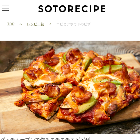
TOP
レシピ一覧
エビとアボカドのピザ
ダッチオーブンで作るモチモチエビピザ