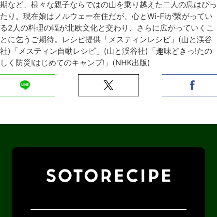
期など、様々な親子ならではの山を乗り越えた二人の息はぴっ
たり。現在娘はノルウェー在住だが、心とWi-Fiが繋がってい
る2人の料理の幅が北欧文化と交わり、さらに広がっていくこ
とに乞うご期待。レシピ提供「メスティンレシピ」(山と渓谷
社)「メスティン自動レシピ」(山と渓谷社)「趣味どきっ!たの
しく防災!はじめてのキャンプ!」(NHK出版)