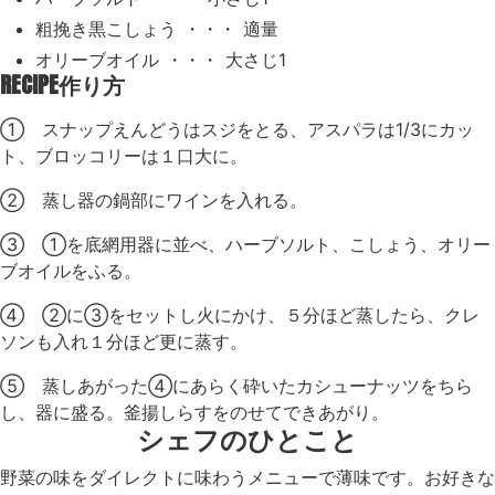
粗挽き黒こしょう ・・・ 適量
オリーブオイル ・・・ 大さじ1
RECIPE
作り方
① スナップえんどうはスジをとる、アスパラは1/3にカッ
ト、ブロッコリーは１口大に。
② 蒸し器の鍋部にワインを入れる。
③ ①を底網用器に並べ、ハーブソルト、こしょう、オリー
ブオイルをふる。
④ ②に③をセットし火にかけ、５分ほど蒸したら、クレ
ソンも入れ１分ほど更に蒸す。
⑤ 蒸しあがった④にあらく砕いたカシューナッツをちら
し、器に盛る。釜揚しらすをのせてできあがり。
シェフのひとこと
野菜の味をダイレクトに味わうメニューで薄味です。お好きな