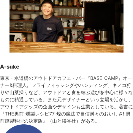
A-suke
東京・水道橋のアウトドアカフェ・バー『BASE CAMP』オー
ナー&料理人。フライフィッシングやハンティング、キノコ狩
りや山菜採りなど、アウトドアと食を結ぶ遊びを中心に様々な
ものに精通している。また元デザイナーという立場を活かし、
アウトドアグッズの企画やデザインも生業としている。著書に
『THE男前 燻製レシピ77 煙の魔法で自信満々のおいしさ! 男
前燻製料理の決定版』（山と渓谷社）がある。