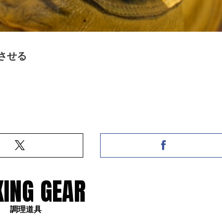
させる
ING GEAR
調理道具