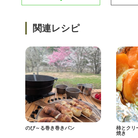
関連レシピ
のび～る巻き巻きパン
柿とクリ
焼き