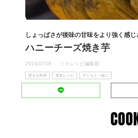
しょっぱさが後味の甘味をより強く感じ
ハニーチーズ焼き芋
2024.07.09
ソトレシピ編集部
焚き火料理
簡単レシピ
子どもと一緒に
COOK