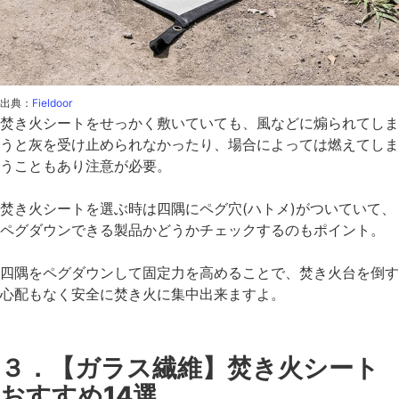
出典：
Fieldoor
焚き火シートをせっかく敷いていても、風などに煽られてしま
うと灰を受け止められなかったり、場合によっては燃えてしま
うこともあり注意が必要。
焚き火シートを選ぶ時は四隅にペグ穴(ハトメ)がついていて、
ペグダウンできる製品かどうかチェックするのもポイント。
四隅をペグダウンして固定力を高めることで、焚き火台を倒す
心配もなく安全に焚き火に集中出来ますよ。
３．【ガラス繊維】焚き火シート
おすすめ14選