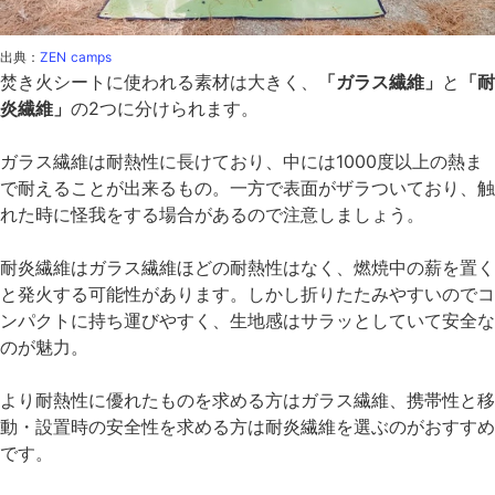
出典：
ZEN camps
焚き火シートに使われる素材は大きく、
「ガラス繊維」
と
「耐
炎繊維」
の2つに分けられます。
ガラス繊維は耐熱性に長けており、中には1000度以上の熱ま
で耐えることが出来るもの。一方で表面がザラついており、触
れた時に怪我をする場合があるので注意しましょう。
耐炎繊維はガラス繊維ほどの耐熱性はなく、燃焼中の薪を置く
と発火する可能性があります。しかし折りたたみやすいのでコ
ンパクトに持ち運びやすく、生地感はサラッとしていて安全な
のが魅力。
より耐熱性に優れたものを求める方はガラス繊維、携帯性と移
動・設置時の安全性を求める方は耐炎繊維を選ぶのがおすすめ
です。