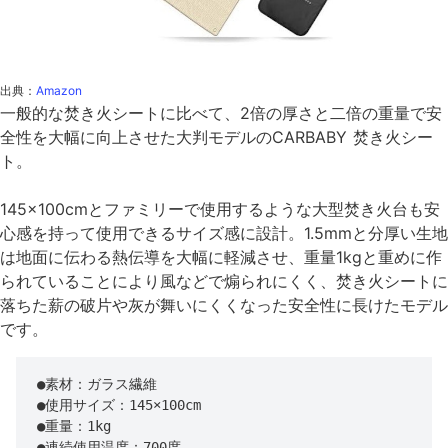
出典：
Amazon
一般的な焚き火シートに比べて、2倍の厚さと二倍の重量で安
全性を大幅に向上させた大判モデルのCARBABY 焚き火シー
ト。
145×100cmとファミリーで使用するような大型焚き火台も安
心感を持って使用できるサイズ感に設計。1.5mmと分厚い生地
は地面に伝わる熱伝導を大幅に軽減させ、重量1kgと重めに作
られていることにより風などで煽られにくく、焚き火シートに
落ちた薪の破片や灰が舞いにくくなった安全性に長けたモデル
です。
●素材：ガラス繊維

●使用サイズ：145×100cm

●重量：1kg

●連続使用温度：700度