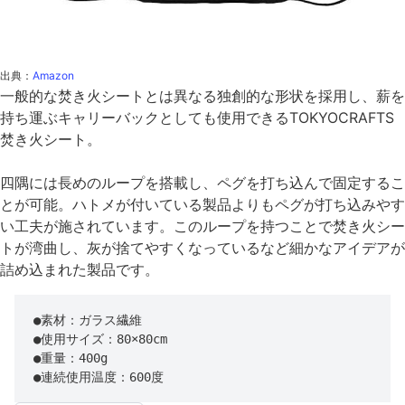
出典：
Amazon
一般的な焚き火シートとは異なる独創的な形状を採用し、薪を
持ち運ぶキャリーバックとしても使用できるTOKYOCRAFTS
焚き火シート。
四隅には長めのループを搭載し、ペグを打ち込んで固定するこ
とが可能。ハトメが付いている製品よりもペグが打ち込みやす
い工夫が施されています。このループを持つことで焚き火シー
トが湾曲し、灰が捨てやすくなっているなど細かなアイデアが
詰め込まれた製品です。
●素材：ガラス繊維

●使用サイズ：80×80cm

●重量：400g

●連続使用温度：600度