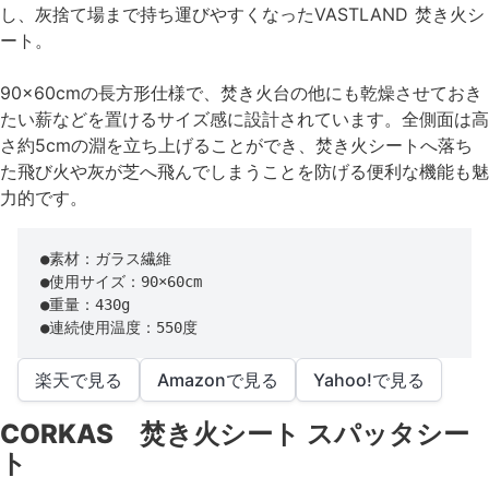
し、灰捨て場まで持ち運びやすくなったVASTLAND 焚き火シ
ート。
90×60cmの長方形仕様で、焚き火台の他にも乾燥させておき
たい薪などを置けるサイズ感に設計されています。全側面は高
さ約5cmの淵を立ち上げることができ、焚き火シートへ落ち
た飛び火や灰が芝へ飛んでしまうことを防げる便利な機能も魅
力的です。
●素材：ガラス繊維

●使用サイズ：90×60cm

●重量：430g

●連続使用温度：550度
楽天で見る
Amazonで見る
Yahoo!で見る
CORKAS 焚き火シート スパッタシー
ト