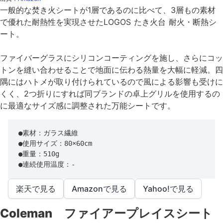
一般的な焚き火シートが1層であるのに比べて、3層もの素材
で優れた耐熱性を実現させたLOGOS たき火台 耐火・断熱シ
ート。
ファイバーグラスにシリコンコーティングを施し、さらにコッ
トンを縫い合わせることで地面に伝わる熱量を大幅に軽減。四
隅にはハトメが取り付けられているので風による影響も受けに
くく、2つ折りにすれば同ブランドの卓上グリルを使用するの
に最適なサイズ感に調整された万能シートです。
●素材：ガラス繊維

●使用サイズ：80×60cm

●重量：510g

●連続使用温度：-
楽天で見る
Amazonで見る
Yahoo!で見る
Coleman ファイアープレイスシート